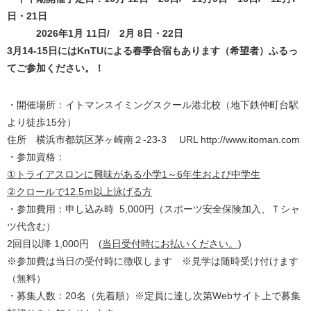
日・
21
日
2026年1
月
11
日/ 2
月 8日
・
22
日
3月14-15日にはKnTUによる春季合宿もあります（希望者）ふるっ
てご参加ください。！
・開催場所：イトマンスイミングスクール港北校（地下鉄仲町台駅
より徒歩15分）
住所 横浜市都筑区茅ヶ崎南２‐23‐3 URL http://www.itoman.com
・参加資格：
①
トライアスロンに興味がある小学1～
6
年生および中学生
②
クロールで12.
5
ｍ以上泳げる方
・参加費用：申し込み時 5,000円（スポーツ安全保険加入、Ｔシャ
ツ代含む）
2回目以降 1,000円 (
当日受付時にお払いください。
)
※参加費は当日の受付時に徴収します ※見学は随時受け付けます
（無料）
・募集人数：20名（先着順）※定員に達し次第Webサイト上で募集