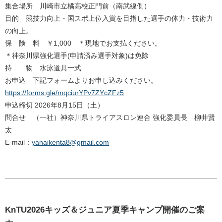
集合場所 川崎市立橘高校正門前（南武線側）
目的 競技力向上・国スポ上位入賞を目指した選手の体力・
技術力
の向上。
保 険 料 ￥1,000 ＊現地でお支払ください。
＊神奈川県強化選手(申請済み選手対象)は免除
持 物 水泳道具一式
お申込 下記フォームよりお申し込みください。
https://forms.gle/
mqciurYPv7ZYcZFz5
申込締切 2026年8月15日（土）
問合せ （一社）神奈川県トライアスロン連合 強化委員長 柳井賢
太
E-mail：
yanaikenta8@gmail.com
KnTU2026キッズ＆ジュニア夏季キャンプ開催のご案