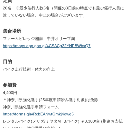
定員
20名 ※最少催行人数5名（開催の3日前の時点でも最少催行人員に
達していない場合、中止の場合がございます）
集合場所
ファームビレッジ湘南 中井オリーブ園
https://maps.app.goo.gl/4CSACg22YNFBWbxQ7
目的
バイク走行技術・体力の向上
参加費
4,400円
＊神奈川県強化選手(25年度申請済み選手対象)は免除
神奈川県強化選手申請フォーム
https://forms.gle/RcbEANwtGmkj4owq5
レンタルバイク(メリダ/ミヤタMTBバイク) ￥3,300/台 (別途お支払