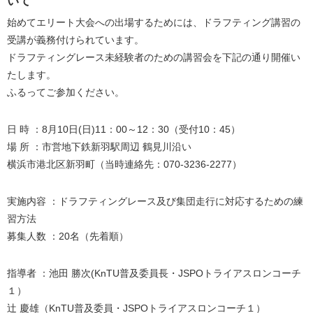
いて
始めてエリート大会への出場するためには、ドラフティング講習の
受講が義務付けられています。
ドラフティングレース未経験者のための講習会を下記の通り開催い
たします。
ふるってご参加ください。
日 時 ：8月10日(日)11：00～12：30（受付10：45）
場 所 ：市営地下鉄新羽駅周辺 鶴見川沿い
横浜市港北区新羽町（当時連絡先：070-3236-2277）
実施内容 ：ドラフティングレース及び集団走行に対応するための練
習方法
募集人数 ：20名（先着順）
指導者 ：池田 勝次(KnTU普及委員長・JSPOトライアスロンコーチ
１）
辻 慶雄（KnTU普及委員・JSPOトライアスロンコーチ１）