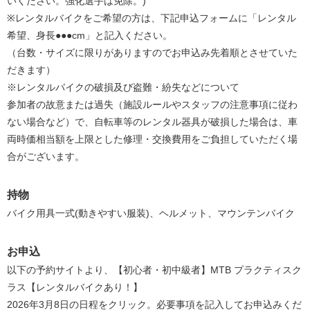
いください。強化選手は免除。)
※レンタルバイクをご希望の方は、下記申込フォームに「レンタル
希望、身長●●●cm」と記入ください。
（台数・サイズに限りがありますのでお申込み先着順とさせていた
だきます）
※レンタルバイクの破損及び盗難・紛失などについて
参加者の故意または過失（施設ルールやスタッフの注意事項に従わ
ない場合など）で、自転車等のレンタル器具が破損した場合は、車
両時価相当額を上限とした修理・交換費用をご負担していただく場
合がございます。
持物
バイク用具一式(動きやすい服装)、ヘルメット、マウンテンバイク
お申込
以下の予約サイトより、【初心者・初中級者】MTB プラクティスク
ラス【レンタルバイクあり！】
2026年3月8日の日程をクリック。必要事項を記入してお申込みくだ