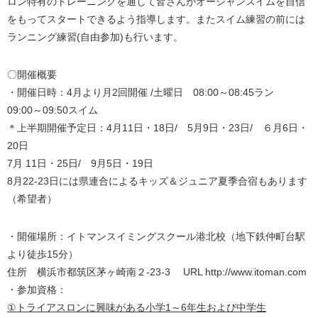
ロン特有のトレーニングを通して皆さんがオーシャンスイムを自信
をもってスタートできるよう指導します。またスイム練習の前には
ランニング練習(自由参加)も行います。
〇開催概要
・開催日時：4月より月2回開催 /土曜日 08:00～08:45ラン
09:00～09:50スイム
＊上半期開催予定日：4月11日・18日/ 5月9日・23日/ ６月6日・
20日
7月 11日・25日/ 9月5日・19日
8月22-23日には県連合によるキッズ＆ジュニア夏季合宿もあります
（希望者）
・開催場所：イトマンスイミングスクール港北校（地下鉄仲町台駅
より徒歩15分）
住所 横浜市都筑区茅ヶ崎南２‐23‐3 URL http://www.itoman.com
・参加資格：
①
トライアスロンに興味がある小学1～
6
年生および中学生