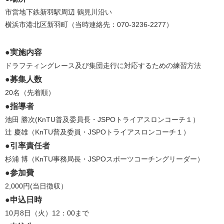
市営地下鉄新羽駅周辺 鶴見川沿い
横浜市港北区新羽町（当時連絡先：070-3236-2277）
●実施内容
ドラフティングレース及び集団走行に対応するための練習方法
●募集人数
20名（先着順）
●指導者
池田 勝次(KnTU普及委員長・JSPOトライアスロンコーチ１）
辻 慶雄（KnTU普及委員・JSPOトライアスロンコーチ１）
●引率責任者
杉浦 博（KnTU事務局長・JSPOスポーツコーチングリーダー）
●参加費
2,000円(当日徴収）
●申込日時
10月8日（火）12：00まで