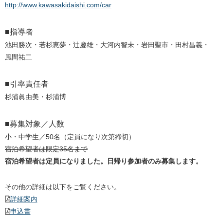
http://www.kawasakidaishi.com/car
■指導者
池田勝次・若杉恵夢・辻慶雄・大河内智未・岩田聖市・田村昌義・
風間祐二
■引率責任者
杉浦眞由美・杉浦博
■募集対象／人数
小・中学生／50名（定員になり次第締切）
宿泊希望者は限定35名まで
宿泊希望者は定員になりました。日帰り参加者のみ募集します。
その他の詳細は以下をご覧ください。
詳細案内
申込書