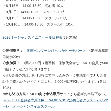
・8月15日 14:00-15:30 初心者 10人
・9月5日 14:00-15:30 スクール 10人
・9月19日 14:00-15:30 スクール 10人
・10月10日 14:00-15:30 スクールTT 10人
2026オーシャンスイムスクール日程表
(3月末版)
◇開催場所：
：
湘南ベルマーレひらつかビーチパーク
*JR平塚駅南
口徒歩20分
◇参加費：
1回2,000円（指導料、保険代金含む：KnTU会員は500
円値引きいただいております）
KnTU会員の方は、KnTU枠にて申し込みのうえ現地受付でJTU会員
証をご提示いただくことにより、2,000円に割引いたします。(各回
10名)
◇申し込み方法：KnTU向け申込専用サイト
から必ずお申込下さい。
[
2026KnTU登録者専用予約（7/4,8/15,9/12は初心者クラス）-ベルマ
ーレ オーシャンスイムスクール
]