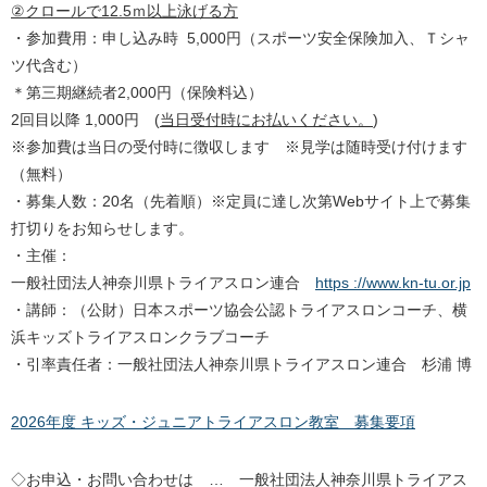
②
クロールで12.
5
ｍ以上泳げる方
・参加費用：申し込み時 5,000円（スポーツ安全保険加入、Ｔシャ
ツ代含む）
＊第三期継続者2,000円（保険料込）
2回目以降 1,000円 (
当日受付時にお払いください。
)
※参加費は当日の受付時に徴収します ※見学は随時受け付けます
（無料）
・募集人数：20名（先着順）※定員に達し次第Webサイト上で募集
打切りをお知らせします。
・主催：
一般社団法人神奈川県トライアスロン連合
https ://www.kn-tu.or.jp
・講師：（公財）日本スポーツ協会公認トライアスロンコーチ、横
浜キッズトライアスロンクラブコーチ
・引率責任者：一般社団法人神奈川県トライアスロン連合 杉浦 博
2026年度 キッズ・ジュニアトライアスロン教室 募集要項
◇お申込・お問い合わせは … 一般社団法人神奈川県トライアス