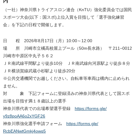
内
（一社）神奈川県トライアスロン連合（KnTU）
強化委員会では国民
スポーツ大会(以下：国スポ)
上位入賞を目指して「選手強化練習
会」
を下記の日程で開催します。
日 程 2026年8月17日（月）10:00～12:00
場 所 川崎市立橘高校屋上プール（50m長水路） 〒211−0012
川崎市中原区中丸子５６２
ＪＲ南武線平間駅より徒歩10分 ＪＲ南武線向河原駅より徒歩８分
ＪＲ横須賀線武蔵小杉駅より徒歩20分
※公共交通機関でお越しください。
自転車等車両は構内に止められ
ません。
対 象 下記フォームに登録済みの神奈川県代表として国スポ
出場を目指す
満１８歳以上の選手
神奈川県代表での出場希望選手登録
https://forms.gle/
y9z8poAA6o2xYGF26
神奈川県強化選手申請フォーム
https://forms.gle/
RcbEANwtGmkj4owq5