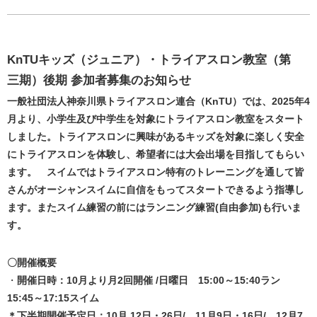
KnTUキッズ（ジュニア）・トライアスロン教室（第
三期）後期 参加者募集のお知らせ
一般社団法人神奈川県トライアスロン連合（KnTU）では、2025年4
月より、小学生及び中学生を対象にトライアスロン教室をスタート
しました。トライアスロンに興味があるキッズを対象に楽しく安全
にトライアスロンを体験し、希望者には大会出場を目指してもらい
ます。 スイムではトライアスロン特有のトレーニングを通して皆
さんがオーシャンスイムに自信をもってスタートできるよう指導し
ます。またスイム練習の前にはランニング練習(自由参加)も行いま
す。
〇開催概要
・
開催日時：10月より月
2
回開催
/
日曜日 15:00～
15:40
ラン
15:45
～
17:15
スイム
＊下半期開催予定日：10月
12日・
26
日
/
11
月
9
日・16日/ 12月7