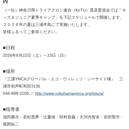
内
（一社）神奈川県トライアスロン連合（KnTU）普及委員会では「キ
ッズ＆ジュニア夏季キャンプ」を下記スケジュールで開催します。
２０２６年の夏は三浦半島にて実施いたします。
皆様ふるってご参加ください。
■日程
2026年8月22日（土）～23日（日）
■場所
『三浦YMCAグローバル・エコ・ヴィレッジ・シーサイド棟』 三
浦市初声町和田3136
046-888-2100 ／
http://www.yokohamaymca.org/miura/
■指導者
池田勝次・若杉恵夢・辻慶雄・田村昌義・大河内智未・岩田聖市・
風間祐二