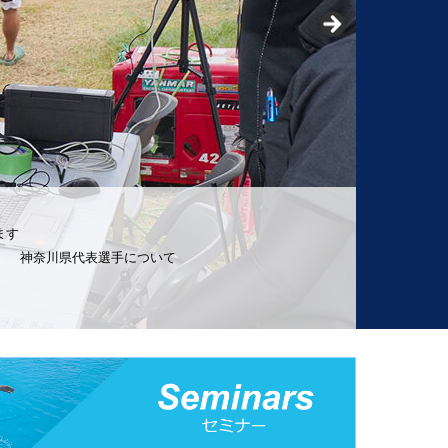
ます
会） 神奈川県代表選手について
ライアスロン大会」
スロン⼤会 第 31 回 TRIJ 関東ブロックトライアスロン選
栃⽊・茨城・群⾺・埼⽟・千葉・⼭梨・神奈川選⼿権⼤会 」
ン大会」
ートライアスロン大会」
アスロン大会」