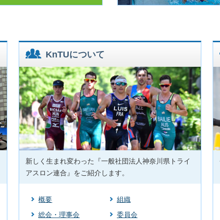
06.20
「第21回大磯ロングビーチ 湘南ファミリートライアスロン大会」参加
06.16
リザルト公開「第 40 回記念 NISSAN CUP 神奈川トライアスロン⼤会
第 37 回 TRIJ 東京ブロックトライアスロン選⼿権⼤会 栃⽊・茨城
06.07
「第 40 回記念 NISSAN CUP 神奈川トライアスロン⼤会 第 31 回 T
KnTUについて
東京ブロックトライアスロン選⼿権⼤会 栃⽊・茨城・群⾺・埼⽟・千
05.26
2026WTCS横浜大会 フォトギャラリーの公開
04.26
一部カテゴリの更新について（湘南ファミリートライアスロン大会
04.15
KnTUオーシャンスイムスクールの開催
03.21
KnTUキッズ（ジュニア）・トライアスロン教室（第4期）前期 参加者
03.19
YTA トライアスロン「オーシャンスイムセミナー」 参加者募集のお知ら
開催
03.18
2026年3月15日(日) トライアスロンジャパン認定記録会2026(スイ
03.12
2026年3月15日(日) トライアスロンジャパン認定記録会2026(スイム
新しく生まれ変わった『一般社団法人神奈川県トライ
アスロン連合』をご紹介します。
概要
組織
総会・理事会
委員会