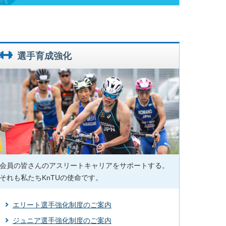
案内
 第 31 回 TRIJ 関東ブロックトライアスロン選⼿権⼤会
・群⾺・埼⽟・千葉・⼭梨・神奈川選⼿権⼤会 」
RIJ 関東ブロックトライアスロン選⼿権⼤会 第 37 回 TRIJ
選手育成強化
葉・⼭梨・神奈川選⼿権⼤会 」参加案内
）
募集のお知らせ
せ ビギナー＆ベテラン対象 4/4（土）・5/10（日）
ム&ラン)関東ブロック神奈川県会場 【公式記録】
&ラン)関東ブロック神奈川県会場 参加者案内
会員の皆さんのアスリートキャリアをサポートする。
それも私たちKnTUの使命です。
エリート選手強化制度のご案内
ジュニア選手強化制度のご案内