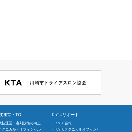
技運営・TO
KnTUリポート
競技運営・審判技術の向上
KnTU会報
テクニカル・オフィシャル
KnTUテクニカルオフィシャ