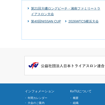
第21回大磯ロングビーチ・湘南ファミリートラ
イアスロン大会
第40回NISSAN CUP
2026WTCS横浜大会
インフォメーション
KnTUについて
年間カレンダー
概要
大会のご案内
組織