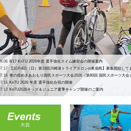
08.06
8/17 KnTU 2026年度 選手強化スイム練習会の開催案内
07.17
【10月4日（日）第19回川崎港トライアスロンin東扇島】募集開始して
07.16
青の煌めきあおもり国民スポーツ大会2026（第80回 国民スポーツ大
07.16
KnTU 2026 年度 選手強化合宿の開催
07.13
KnTU2026キッズ＆ジュニア夏季キャンプ開催のご案内
07.09
フォトギャラリーの公開「第21回大磯ロングビーチ 湘南ファミリート
06.29
フォトギャラリーの公開「第 40 回記念 NISSAN CUP 神奈川トライア
⼿権⼤会 第 37 回 TRIJ 東京ブロックトライアスロン選⼿権⼤会 
06.29
リザルト公開「第21回大磯ロングビーチ 湘南ファミリートライアスロ
06.26
【更新】大会の開催について「第21回大磯ロングビーチ 湘南ファミリ
06.24
大会の開催について「第21回大磯ロングビーチ 湘南ファミリートライ