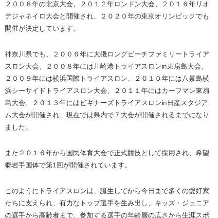
２００８年の北京大会、２０１２年ロンドン大会、２０１６年リオ
デジャネイロ大会と開催され、２０２０年の東京オリンピックでも
開催が決定しています。
神奈川県でも、２００６年に大磯ロングビーチファミリートライア
スロン大会、２００８年には川崎港トライアスロンin東扇島大会、
２００９年には横浜国際トライアスロン、２０１０年には八景島横
浜シーサイドトライアスロン大会、２０１１年にはカーフマン東扇
島大会、２０１３年にはビギナーズトライアスロンin日産スタジア
ム大会が開催され、現在では県内で７大会が開催されるまでになり
ました。
また２０１６年から国民体育大会で正式競技として採用され、希望
郷岩手国体で第1回が開催されています。
このようにトライアスロンは、誕生してから今日まで多くの愛好家
たちに支えられ、有力なトップ選手を生み出し、キッズ・ジュニア
の選手から高齢者まで、参加する選手の年齢層の広さから生涯スポ