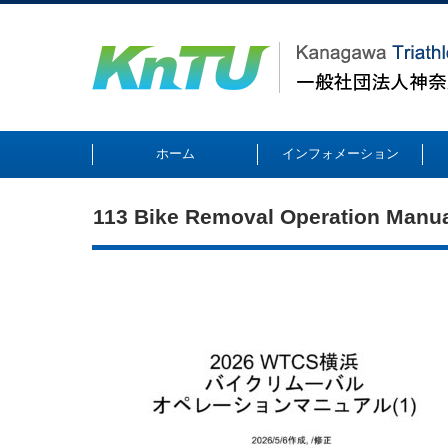
ホーム
インフォメーション
113 Bike Removal Operation Manua