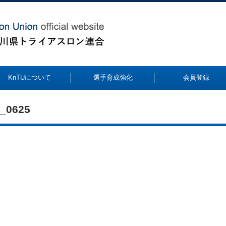
KnTUについて
選手育成強化
会員登録
_0625