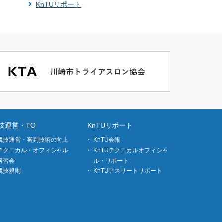
KnTUリポート
技運営・TO
KnTUリポート
競技運営・審判技術の向上
KnTU会報
テクニカル・オフィシャル
KnTUテクニカルオフィシャ
講習会
ル・リポート
競技規則
KnTUアスリートリポート