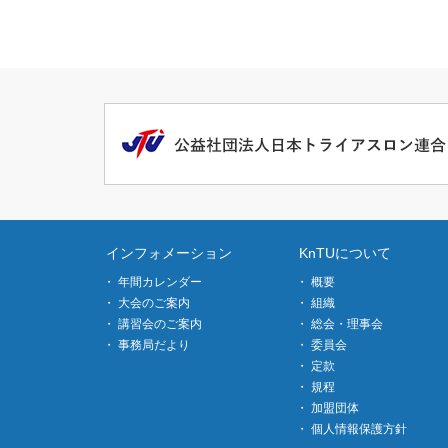
インフォメーション
KnTUについて
年間カレンダー
概要
大会のご案内
組織
講習会のご案内
総会・理事会
事務局だより
委員会
定款
規程
加盟団体
個人情報保護方針