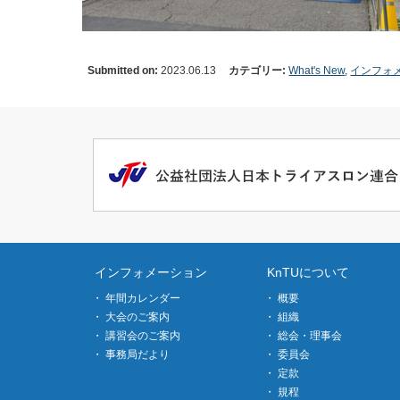
Submitted on:
2023.06.13
カテゴリー:
What's New
,
インフォ
インフォメーション
KnTUについて
年間カレンダー
概要
大会のご案内
組織
講習会のご案内
総会・理事会
事務局だより
委員会
定款
規程