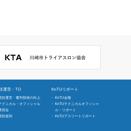
技運営・TO
KnTUリポート
競技運営・審判技術の向上
KnTU会報
テクニカル・オフィシャル
KnTUテクニカルオフィシャ
講習会
ル・リポート
競技規則
KnTUアスリートリポート