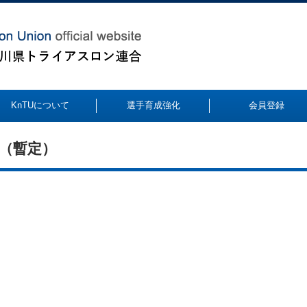
KnTUについて
選手育成強化
会員登録
ト（暫定）