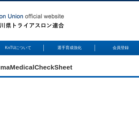
KnTUについて
選手育成強化
会員登録
himaMedicalCheckSheet