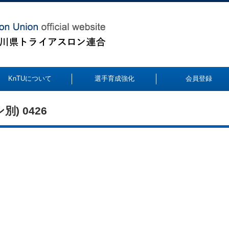
KnTUについて
選手育成強化
会員登録
) 0426