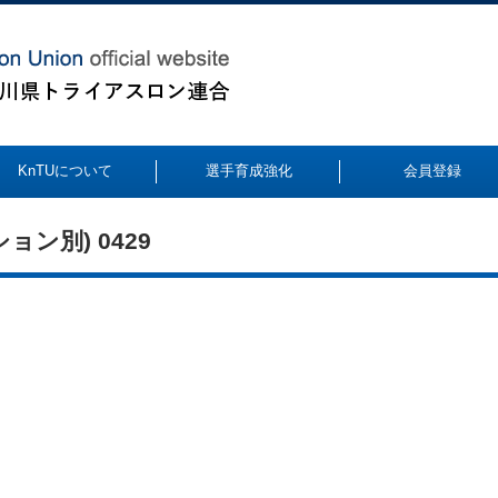
KnTUについて
選手育成強化
会員登録
ョン別) 0429