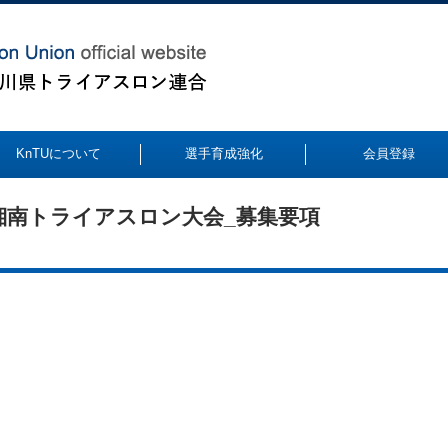
KnTUについて
選手育成強化
会員登録
゙ーチ湘南トライアスロン大会_募集要項