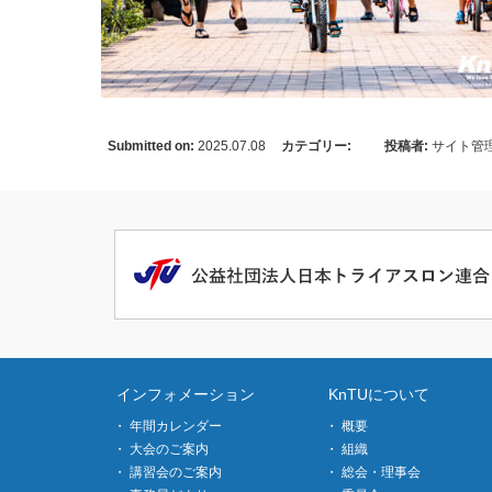
Submitted on:
2025.07.08
カテゴリー:
投稿者:
サイト管
インフォメーション
KnTUについて
年間カレンダー
概要
大会のご案内
組織
講習会のご案内
総会・理事会