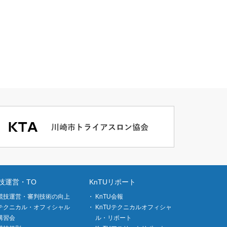
技運営・TO
KnTUリポート
競技運営・審判技術の向上
KnTU会報
テクニカル・オフィシャル
KnTUテクニカルオフィシャ
講習会
ル・リポート