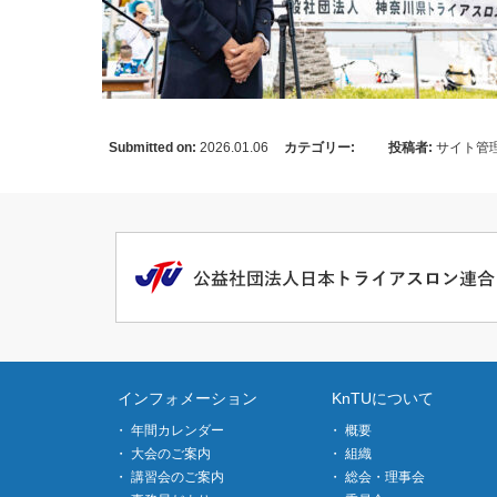
Submitted on:
2026.01.06
カテゴリー:
投稿者:
サイト管
インフォメーション
KnTUについて
年間カレンダー
概要
大会のご案内
組織
講習会のご案内
総会・理事会