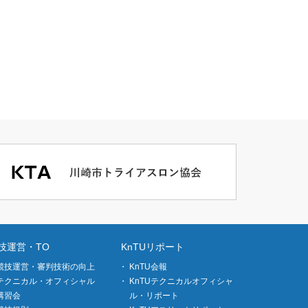
技運営・TO
KnTUリポート
競技運営・審判技術の向上
KnTU会報
テクニカル・オフィシャル
KnTUテクニカルオフィシャ
講習会
ル・リポート