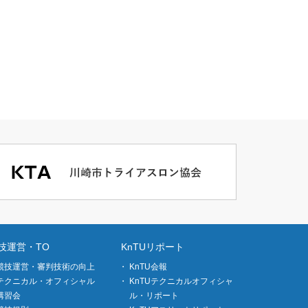
技運営・TO
KnTUリポート
競技運営・審判技術の向上
KnTU会報
テクニカル・オフィシャル
KnTUテクニカルオフィシャ
講習会
ル・リポート