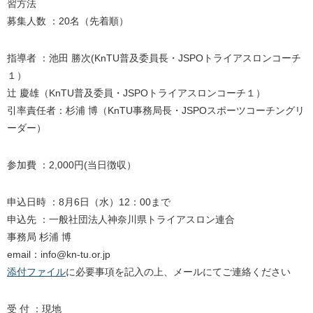
習方法
募集人数 ：20名（先着順）
指導者 ：池田 勝次(KnTU普及委員長・JSPOトライアスロンコーチ
１）
辻 慶雄（KnTU普及委員・JSPOトライアスロンコーチ１）
引率責任者：杉浦 博（KnTU事務局長・JSPOスポーツコーチングリ
ーダー）
参加費 ：2,000円(当日徴収）
申込日時 ：8月6日（水）12：00まで
申込先 ：一般社団法人神奈川県トライアスロン連合
事務局 杉浦 博
email：info@kn-tu.or.jp
添付ファイル
に必要事項を記入の上、メールにてご連絡ください
受 付 ：現地