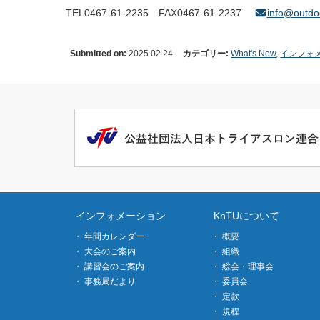
TEL
0467-61-2235
FAX0467-61-2237
info@outdoo
Submitted on:
2025.02.24
カテゴリー:
What's New
,
インフォ
インフォメーション
KnTUについて
年間カレンダー
概要
大会のご案内
組織
講習会のご案内
総会・理事会
事務局だより
委員会
定款
規程