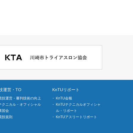
技運営・TO
KnTUリポート
競技運営・審判技術の向上
KnTU会報
テクニカル・オフィシャル
KnTUテクニカルオフィシャ
講習会
ル・リポート
競技規則
KnTUアスリートリポート