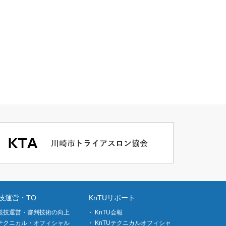
技運営・TO
KnTUリポート
競技運営・審判技術の向上
KnTU会報
テクニカル・オフィシャル
KnTUテクニカルオフィシャ