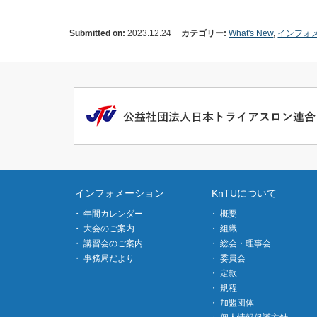
Submitted on:
2023.12.24
カテゴリー:
What's New
,
インフォ
インフォメーション
KnTUについて
年間カレンダー
概要
大会のご案内
組織
講習会のご案内
総会・理事会
事務局だより
委員会
定款
規程
加盟団体