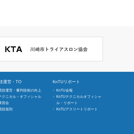
技運営・TO
KnTUリポート
競技運営・審判技術の向上
KnTU会報
テクニカル・オフィシャル
KnTUテクニカルオフィシャ
講習会
ル・リポート
競技規則
KnTUアスリートリポート