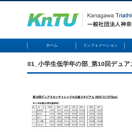
ホーム
インフォメーション
01_小学生低学年の部_第10回デュアス