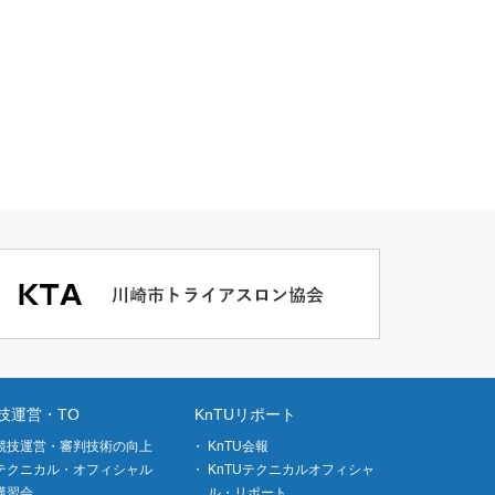
技運営・TO
KnTUリポート
競技運営・審判技術の向上
KnTU会報
テクニカル・オフィシャル
KnTUテクニカルオフィシャ
講習会
ル・リポート