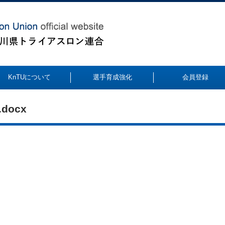
KnTUについて
選手育成強化
会員登録
docx