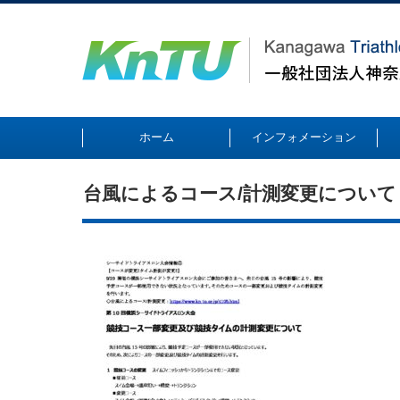
ホーム
インフォメーション
台風によるコース/計測変更について