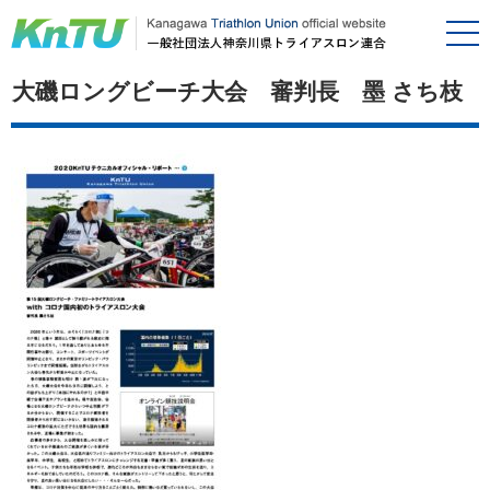
大磯ロングビーチ大会 審判長 墨 さち枝