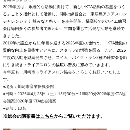
2025年度は
「永続的な活動に向けて、新しいKTA活動の基盤をつく
る」
ことを指針として活動し、6回の練習会と「東扇島アクアスロン
チャレンジ in 川崎みなと祭り」を主催開催。橘高校でのスイム練習
会は毎回多くの参加者で賑わい、年間を通じて活発な活動を継続で
きました。
2016年の設立から11年目を迎える2026年度の指針は、「KTA活動の
質的な向上を目指すとともに、スタッフの増強を図る」こと。2025
年度の活動を継続発展させ、スイム・バイク・ラン3種の練習会を軸
に引き続き
トライアスロンの幅広い普及に努めていきます。
今年度も、川崎市トライアスロン協会をよろしくお願いいたしま
す。
●場所：川崎市産業振興会館
●日時：2026年4月25日（土）15時30分〜16時20分2026年度KTA総
会議案2026年度KTA総会議案
●
参加：10名
※総会の議案書は
こちら
からご覧いただけます。