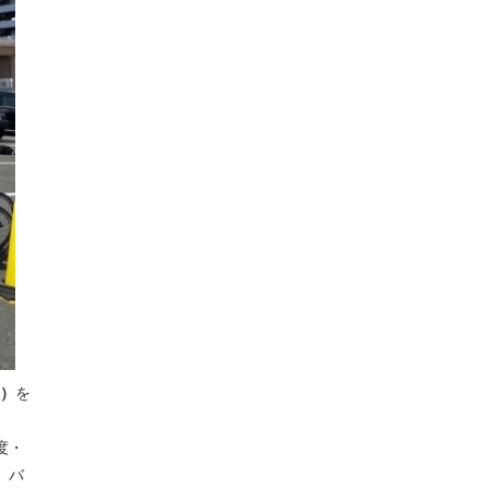
催）
を
度・
、バ