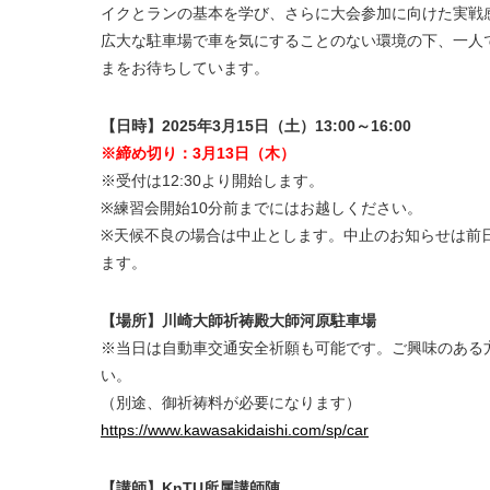
イクとランの基本を学び、さらに大会参加に向けた実戦
広大な駐車場で車を気にすることのない環境の下、一
まをお待ちしています。
【日時】
2025
年3
月15
日（土）13
:00
～
16:00
※
締め切り：3
月13
日（木）
※
受付は12
:30
より開始します。
※
練習会開始
10
分前までにはお越しください。
※
天候不良の場合は中止とします。中止のお知らせは前
ます。
【場所】川崎大師祈祷殿大師河原駐車場
※
当日は自動車交通安全祈願も可能です。ご興味のある
い。
（別途、御祈祷料が必要になります）
https://www.kawasakidaishi.com/sp/car
【講師】KnTU所属講師陣