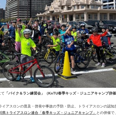
にて
「バイク＆ラン練習会」（KnTU春季キッズ・ジュニアキャンプ併
ライアスロンの普及・啓発や事故の予防・防止、トライアスロンの認知
川県トライアスロン連合「春季キッズ・ジュニアキャンプ」
との併催で