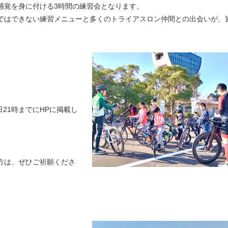
感覚を身に付ける3時間の練習会となります。
人ではできない練習メニューと多くのトライアスロン仲間との出会いが、
日
21
時までに
HP
に掲載し
方は、ぜひご祈願くださ